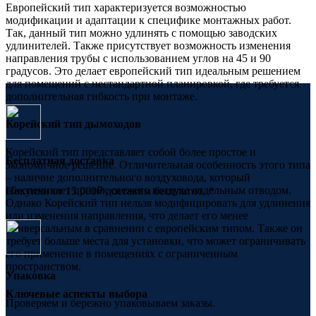
Европейский тип характеризуется возможностью
модификации и адаптации к специфике монтажных работ.
Так, данный тип можно удлинять с помощью заводских
удлинителей. Также присутствует возможность изменения
направления трубы с использованием углов на 45 и 90
градусов. Это делает европейский тип идеальным решением
для помещений с нестандартной планировкой, где требуется
дополнительная гибкость при монтаже.
Корейский тип дымоходов
Корейский тип представляет собой более простое и
Бесплатная доставка
экономичное решение. Отличительная особенность этого типа
– наличие дополнительного воздуховода, который
обеспечивает приток свежего воздуха отдельным отводом.
Покупки от 15,000₽ доставим бесплатно. *
Однако Корейский тип нельзя модифицировать для удлинения
или изменения направления, что делает его менее
универсальным в сравнении с европейским типом. Также он
требует больше места для установки, что может ограничивать
его применение в помещениях с ограниченным
пространством.
Упаковка
Ключевые аспекты выбора
Проверяем и бережно упаковываем заказы.