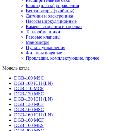
Расширительные баки
Блоки (платы) управления
Вентиляторы (турбины)
Датчики и электроника
Насосы циркуляционные
Камеры сгорания и горелки
Теплообменники
Газовые клапаны
Манометры
Пульты управления
Фильтры водяные
Прокладки, комплектующие, прочее
Модель котла
DGB-100 MSC
DGB-100 ICH (LN)
DGB-110 MCF
DGB-130 MSC
DGB-130 ICH (LN)
DGB-130 MCF
DGB-160 MSC
DGB-160 ICH (LN)
DGB-160 MCF
DGB-160 MES
DGB-200 MSC