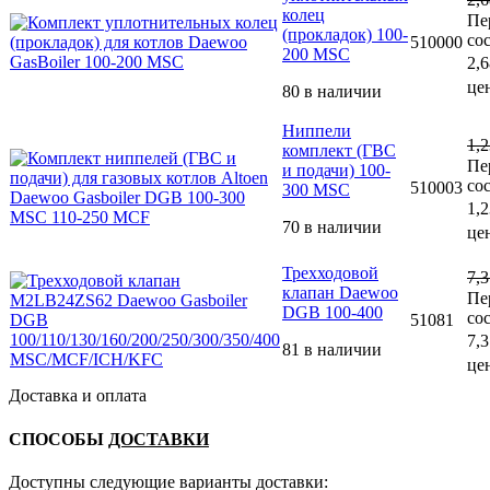
колец
Пе
(прокладок) 100-
со
510000
200 MSC
2,6
цен
80 в наличии
Ниппели
1,
комплект (ГВС
Пе
и подачи) 100-
со
510003
300 MSC
1,2
70 в наличии
цен
Трехходовой
7,
клапан Daewoo
Пе
DGB 100-400
со
51081
7,3
81 в наличии
цен
Доставка и оплата
СПОСОБЫ
ДОСТАВКИ
Доступны следующие варианты доставки: