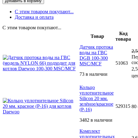
Добавить в корзину
С этим товаром покупают...
Доставка и оплата
С этим товаром покупают...
Код
Товар
товара
Датчик протока
2,
воды на ГВС
Пе
DGB 100-300
со
51063
MSC/MCF
2,5
73 в наличии
цен
Кольцо
уплотнительное
Silicon 20 мм.
зелёное/красное
529315
80
(Р-16)
3482 в наличии
Комплект
уплотнительных
2,