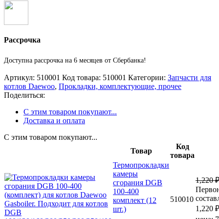
Рассрочка
Доступна рассрочка на 6 месяцев от Сбербанка!
Артикул:
510001
Код товара:
510001
Категории:
Запчасти для
котлов Daewoo
,
Прокладки, комплектующие, прочее
Поделиться:
С этим товаром покупают...
Доставка и оплата
С этим товаром покупают...
Код
Товар
товара
Термопрокладки
камеры
1,220
сгорания DGB
Первон
100-400
состав
510010
комплект (12
1,220 ₽
шт.)