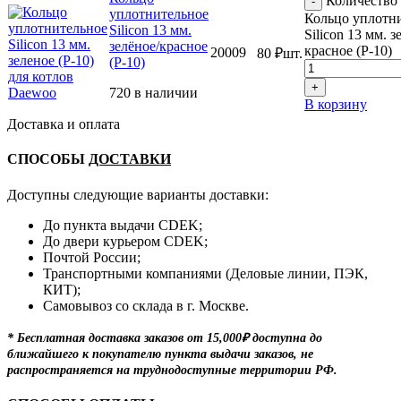
Количество 
уплотнительное
Кольцо уплотн
Silicon 13 мм.
Silicon 13 мм. з
зелёное/красное
красное (Р-10)
20009
80
₽
шт.
(Р-10)
720 в наличии
В корзину
Доставка и оплата
СПОСОБЫ
ДОСТАВКИ
Доступны следующие варианты доставки:
До пункта выдачи CDEK;
До двери курьером CDEK;
Почтой России;
Транспортными компаниями (Деловые линии, ПЭК,
КИТ);
Самовывоз со склада в г. Москве.
* Бесплатная доставка заказов от 15,000₽ доступна до
ближайшего к покупателю пункта выдачи заказов, не
распространяется на труднодоступные территории РФ.