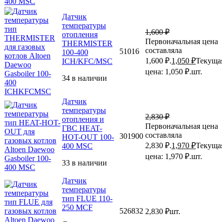
Датчик
температуры
1,600
₽
отопления
Первоначальная цена
THERMISTER
составляла
51016
100-400
1,600 ₽.
1,050
₽
Текуща
ICH/KFC/MSC
цена: 1,050 ₽.
шт.
34 в наличии
Датчик
температуры
2,830
₽
отопления и
Первоначальная цена
ГВС HEAT-
составляла
301900
HOT-OUT 100-
2,830 ₽.
1,970
₽
Текуща
400 MSC
цена: 1,970 ₽.
шт.
33 в наличии
Датчик
температуры
тип FLUE 110-
250 MCF
526832
2,830
₽
шт.