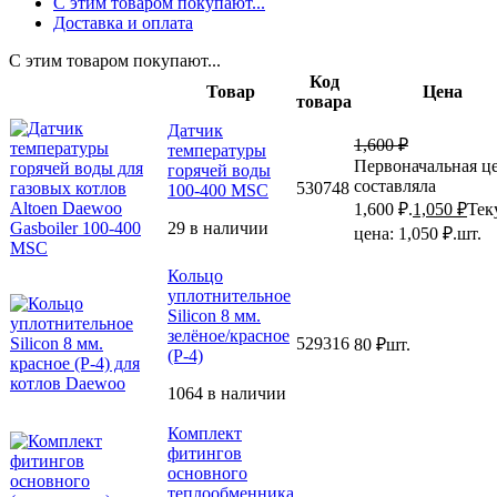
С этим товаром покупают...
Доставка и оплата
С этим товаром покупают...
Код
Товар
Цена
товара
Датчик
1,600
₽
температуры
Первоначальная ц
горячей воды
составляла
530748
100-400 MSC
1,600 ₽.
1,050
₽
Тек
29 в наличии
цена: 1,050 ₽.
шт.
Кольцо
уплотнительное
Silicon 8 мм.
зелёное/красное
529316
80
₽
шт.
(Р-4)
1064 в наличии
Комплект
фитингов
основного
теплообменника