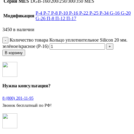
Серия MES
DGB-160/200/250/300/350 MES
Р-4
Р-7
Р-8
Р-10
Р-16
Р-22
Р-25
Р-34
G-16
G-20
Модификация
G-26
П-8
П-12
П-17
3450 в наличии
Количество товара Кольцо уплотнительное Silicon 20 мм.
зелёное/красное (Р-16)
В корзину
Нужна консультация?
8 (800) 201-11-95
Звонок бесплатный по РФ!