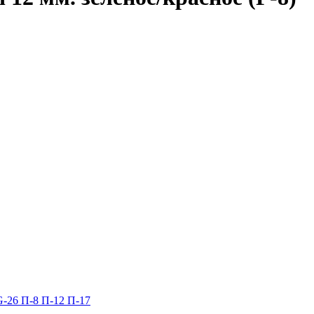
G-26
П-8
П-12
П-17