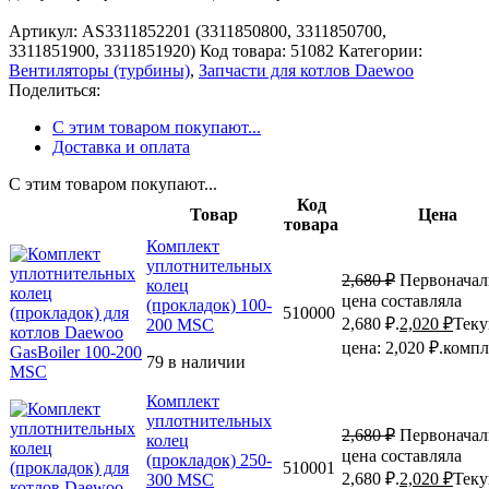
Артикул:
AS3311852201 (3311850800, 3311850700,
3311851900, 3311851920)
Код товара:
51082
Категории:
Вентиляторы (турбины)
,
Запчасти для котлов Daewoo
Поделиться:
С этим товаром покупают...
Доставка и оплата
С этим товаром покупают...
Код
Товар
Цена
товара
Комплект
уплотнительных
2,680
₽
Первоначал
колец
цена составляла
(прокладок) 100-
510000
2,680 ₽.
2,020
₽
Тек
200 MSC
цена: 2,020 ₽.
компл
79 в наличии
Комплект
уплотнительных
2,680
₽
Первоначал
колец
цена составляла
(прокладок) 250-
510001
2,680 ₽.
2,020
₽
Тек
300 MSC