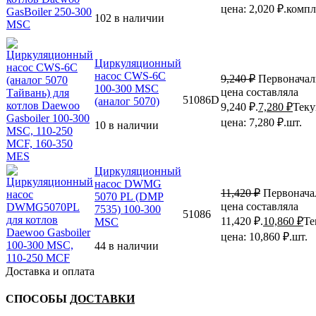
цена: 2,020 ₽.
компл
102 в наличии
Циркуляционный
насос CWS-6C
9,240
₽
Первоначал
100-300 MSC
цена составляла
51086D
(аналог 5070)
9,240 ₽.
7,280
₽
Тек
цена: 7,280 ₽.
шт.
10 в наличии
Циркуляционный
насос DWMG
11,420
₽
Первонача
5070 PL (DMP
цена составляла
7535) 100-300
51086
11,420 ₽.
10,860
₽
Те
MSC
цена: 10,860 ₽.
шт.
44 в наличии
Доставка и оплата
СПОСОБЫ
ДОСТАВКИ